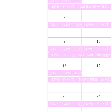
【LIVE・EVENT】『 TOKYO GIRLS GIRLS~ 6t
【LIVE・EVENT】『 Girl’Bomb!! 〜 真夏
2
3
【LIVE・EVENT】TOKYO IDOL FESTIVAL 
【LIVE・EVENT
9
10
【LIVE・EVENT】『IDOL SUMMER JUNGL
【LIVE・EVEN
【LIVE・EVENT】『NEO JAPONISM主催
16
17
【LIVE・EVENT】UtaGe!×FES☆TIV
【LIVE・EVENT】『MARQUEE祭mini Vol.
23
24
【LIVE・EVENT】『ドラゴン クイーンズ 
【LIVE・EVENT