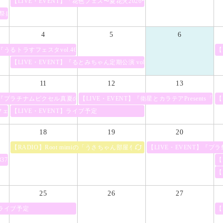
h Anniversary day3 ~』
【LIVE・EVENT】「花色フェス〜夏花火2026〜」
の祭典 〜 』
4
5
6
2026
】『うるトラすフェスタvol.46』
【L
【LIVE・EVENT】『るとみちゃん定期公演 vol.3』
11
12
13
E 2026』
T】『プラチナムピクセル真夏の大特典会2026』
【LIVE・EVENT】『衛星とカラテアPresents「明星現象 
【
フェス「NEO KASSEN2026」
【LIVE・EVENT】ライブ予定
18
19
20
E 主催サーキット『超宴祭！』
【RADIO】Root mimiの「うさちゃん部屋をのぞきみみ～！」
【LIVE・EVENT】『プラ
337』
【
【
25
26
27
フェスティバル -木曽三川アイドル夏祭り2026-』
】ライブ予定
【