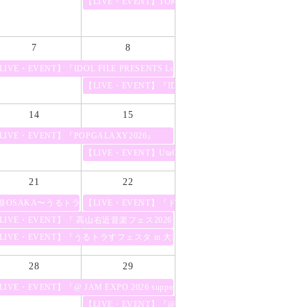
【LIVE・EVENT】TOKYO IDOL FESTIVAL 2026
7
8
IVE・EVENT】『IDOL FILE PRESENTS Lolita Fashion Party Vol.2』
【LIVE・EVENT】『IDOL SUMMER JUNGLE 2026』
14
15
-The Stars We Found-」』
LIVE・EVENT】『POPGALAXY2026』
【LIVE・EVENT】UtaGe!×FES☆TIVE 主催サーキッ
21
22
祭OSAKA〜うるトラFEVER SP!!〜』
【LIVE・EVENT】『ドラゴン クイーンズ フェスティバル
LIVE・EVENT】『 高山右近音楽フェス2026 』
LIVE・EVENT】『うるトラすフェスタ in 大阪』
28
29
LIVE・EVENT】『@ JAM EXPO 2026 supported by UP-T』
【LIVE・EVENT】『@ JAM TAIPEI POP vol.1 presented b